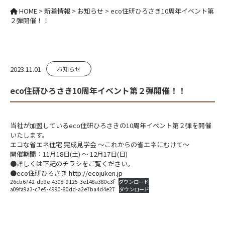
HOME
>
新着情報
>
お知らせ
>
eco住研ひろさき10周年イベント第
２弾開催！！
2023.11.01
お知らせ
eco住研ひろさき10周年イベント第２弾開催！！
当社が加盟しているeco住研ひろさきの10周年イベント第２弾を開催
いたします。
エコな省エネ住宅 完成見学会 ～これからの省エネにむけて～
開催期間：11月18日(土) ～ 12月17日(日)
●詳しくは下記のチラシをご覧ください。
●eco住研ひろさき
http://ecojuken.jp
26cb6742-db9e-4308-9125-3e148a380c3f
ダウンロード
a09fa9a3-c7e5-4990-80dd-a2e7ba4d4e27
ダウンロード